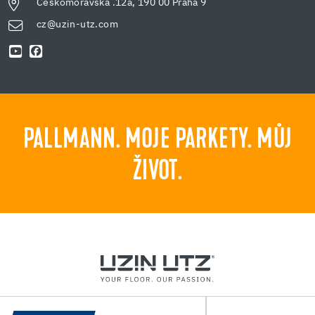
Českomoravská .12a, 190 00 Praha 9
cz@uzin-utz.com
PALLMANN. MOJE PARKETY. MŮJ
ŽIVOT.