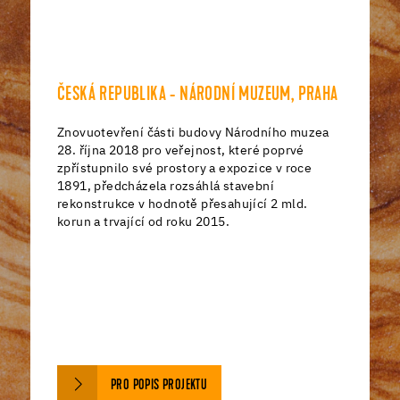
ČESKÁ REPUBLIKA - HOTEL ZÁMEK VALEČ
V průběhu rozsáhlých renovačních prací
v rytířském sále moravského zámku Valeč
nedaleko Třebíče byly nově položeny dubové
parkety, které byly napuštěny barevným
dvousložkovým olejem PALLMANN MAGIC OIL
2K COLOR (barvy černá a červenohnědá). Po
rekonstrukci se hotel stal oblíbeným místem
nejenom pro přespání, ale i pro pořádání
různých společenských a firemních akcí.
PRO POPIS PROJEKTU