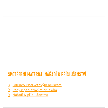
SPOTŘEBNÍ MATERIÁL, NÁŘADÍ & PŘÍSLUŠENSTVÍ
Brusivo k parketovým bruskám
Pady k parketovým bruskám
Nářadí & příslušentsví