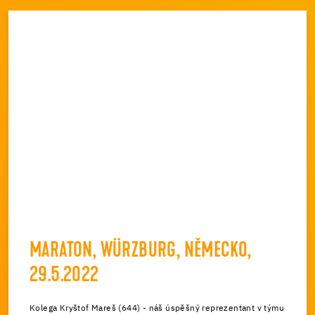
MARATON, WÜRZBURG, NĚMECKO,
29.5.2022
Kolega Kryštof Mareš (644) - náš úspěšný reprezentant v týmu