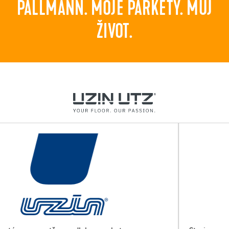
PALLMANN. MOJE PARKETY. MŮJ
ŽIVOT.