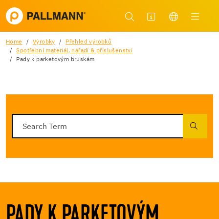
Home
Výrobky
Přehled výrobků
Spotřební materiál, nářadí & příslušenství
Pady k parketovým bruskám
PADY K PARKETOVÝM