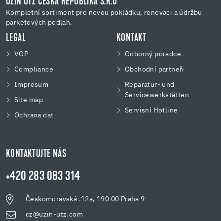
UZIN UTZ ČESKÁ REPUBLIKA S.R.O
Kompletní sortiment pro novou pokládku, renovaci a údržbu
parketových podlah.
LEGAL
KONTAKT
VOP
Odborný poradce
Compliance
Obchodní partneři
Impresum
Reparatur- und
Servicewerkstätten
Site map
Servisní Hotline
Ochrana dat
KONTAKTUJTE NÁS
+420 283 083 314
Českomoravská .12a, 190 00 Praha 9
cz@uzin-utz.com