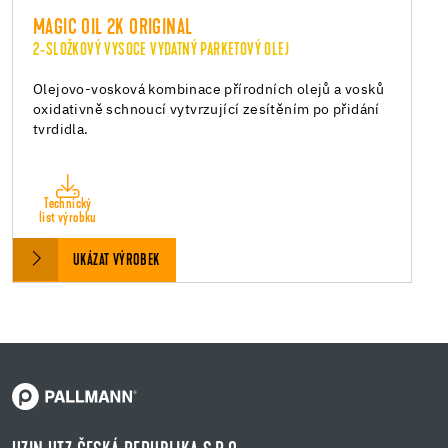
MAGIC OIL 2K ORIGINAL
2-SLOŽKOVÝ VYSOCE VYDATNÝ PARKETOVÝ OLEJ
Olejovo-vosková kombinace přírodních olejů a vosků
oxidativně schnoucí vytvrzující zesítěním po přidání
tvrdidla.
Technický
list výrobku
UKÁZAT VÝROBEK