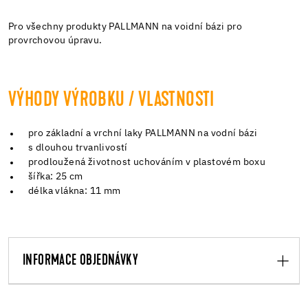
Pro všechny produkty PALLMANN na voidní bázi pro
provrchovou úpravu.
VÝHODY VÝROBKU / VLASTNOSTI
pro základní a vrchní laky PALLMANN na vodní bázi
s dlouhou trvanlivostí
prodloužená životnost uchováním v plastovém boxu
šířka: 25 cm
délka vlákna: 11 mm
INFORMACE OBJEDNÁVKY