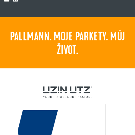
PALLMANN. MOJE PARKETY. MŮJ
ŽIVOT.