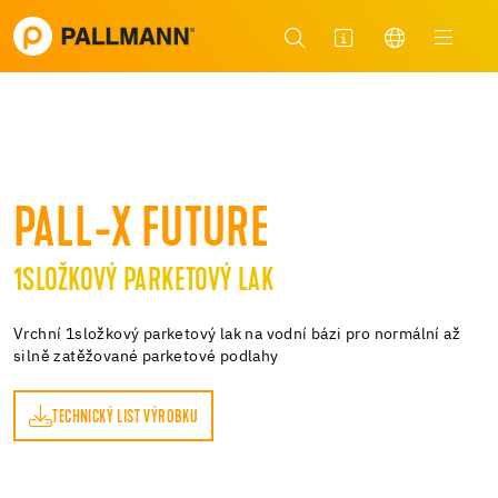
PALL-X FUTURE
1SLOŽKOVÝ PARKETOVÝ LAK
Vrchní 1složkový parketový lak na vodní bázi pro normální až
silně zatěžované parketové podlahy
TECHNICKÝ LIST VÝROBKU