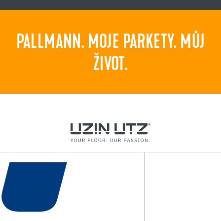
PALLMANN. MOJE PARKETY. MŮJ
ŽIVOT.