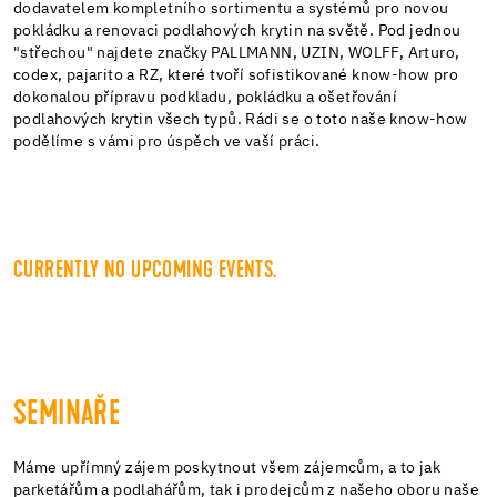
dodavatelem kompletního sortimentu a systémů pro novou
pokládku a renovaci podlahových krytin na světě. Pod jednou
"střechou" najdete značky PALLMANN, UZIN, WOLFF, Arturo,
codex, pajarito a RZ, které tvoří sofistikované know-how pro
dokonalou přípravu podkladu, pokládku a ošetřování
podlahových krytin všech typů. Rádi se o toto naše know-how
podělíme s vámi pro úspěch ve vaší práci.
CURRENTLY NO UPCOMING EVENTS.
SEMINAŘE
Máme upřímný zájem poskytnout všem zájemcům, a to jak
parketářům a podlahářům, tak i prodejcům z našeho oboru naše